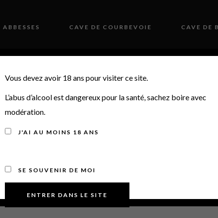
S ABBESSES
CAVE DE COURBEVOIE
CAVE DE 
 HISTOIRE
PRESSE
ACTUALITÉS
CO
Vous devez avoir 18 ans pour visiter ce site.
L’abus d’alcool est dangereux pour la santé, sachez boire avec
OFFRES DU MOIS
modération.
J'AI AU MOINS 18 ANS
SE SOUVENIR DE MOI