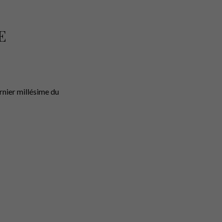
E
rnier millésime du