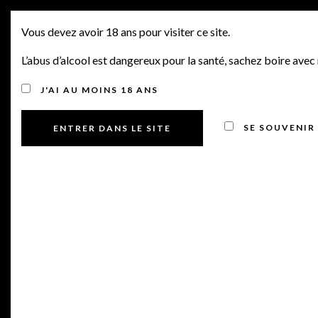
SORTIES PRIMEURS 2021
MENU
Vous devez avoir 18 ans pour visiter ce site.
N°22, CHT LAFITE
L’abus d’alcool est dangereux pour la santé, sachez boire ave
ROTHSCHILD, CHT
J'AI AU MOINS 18 ANS
L’ÉVANGILE, CHT HAUT
SE SOUVENIR
MARBUZET, CHT
FIEUZAL, CHT
TROPLONG MONDOT,
CHT DAUZAC & AUTRES
BORDEAUX
Posted on 7 juin 2022
by
Manu Bourdin
in
Non classé
,
Offres Primeurs