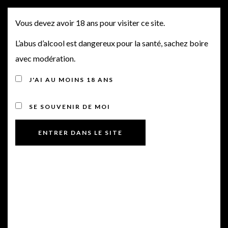
BODEGAS VEGA SICILIA
MENU
Vous devez avoir 18 ans pour visiter ce site.
L’abus d’alcool est dangereux pour la santé, sachez boire
avec modération.
J'AI AU MOINS 18 ANS
SE SOUVENIR DE MOI
Posted on 17 février 2017
by
BriceCast1
in
Offres du Mois
Bonjour à tous,
Ci-après une offre sur les vins de la Bodegas
Vega Sicilia…l’une des