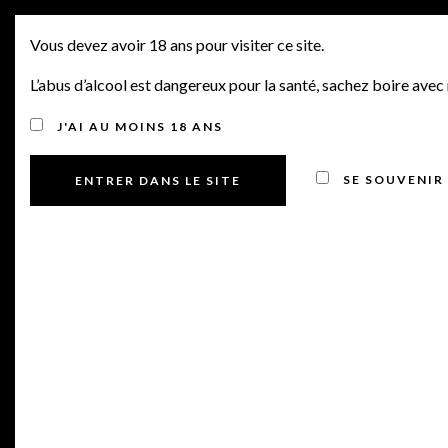
OFFRES PRIMEURS 2020
MENU
Vous devez avoir 18 ans pour visiter ce site.
N°9, DOMAINE DE LA
L’abus d’alcool est dangereux pour la santé, sachez boire ave
CHARMOISE, CHT
J'AI AU MOINS 18 ANS
GUIRAUD, CHT COUTET,
SE SOUVENIR
CHT LABÉGORCE, CHT
MARQUIS D’ALESME ET
AUTRES BORDEAUX
Posted on 18 mai 2021
by
Manu Bourdin
in
Offres Primeurs