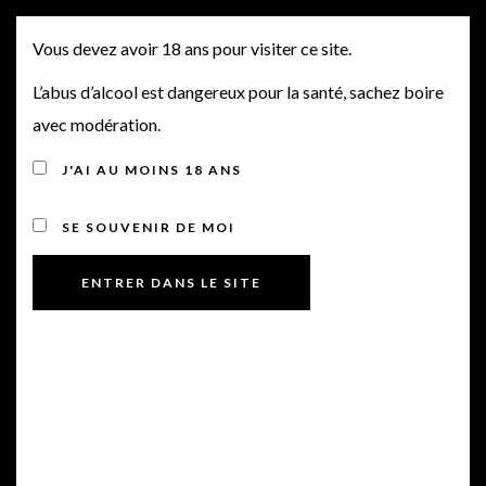
PRIMEURS 2015 N°2
MENU
Vous devez avoir 18 ans pour visiter ce site.
L’abus d’alcool est dangereux pour la santé, sachez boire
avec modération.
J'AI AU MOINS 18 ANS
SE SOUVENIR DE MOI
Posted on 20 juin 2016
by
BriceCast1
in
Offres Primeurs
Bonjour,
Veuillez trouverci-dessous les sorties Primeurs 2015 de ce