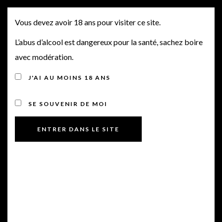
PRIMEURS 2017 SORTIE
MENU
Vous devez avoir 18 ans pour visiter ce site.
N°29 : CHT AUSONE
L’abus d’alcool est dangereux pour la santé, sachez boire
avec modération.
Posted on 21 juin 2018
by
BriceCast1
in
Offres Primeurs
J'AI AU MOINS 18 ANS
SE SOUVENIR DE MOI
Bonjour à tous,
Veuillez trouver ci-dessous les sorties Primeurs 2017 de ce
jour :
Vous pouvez réserver dès à présent les châteaux et domaines
suivants,
BORDEAUX :