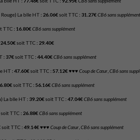
a blle HT :
77.46€
soit TTC :
92.95€
CB6 sans supplément
Rouge) La blle HT :
26.06€
soit TTC :
31.27€
CB6 sans supplémen
t TTC :
16.80€
CB6 sans supplément
:
24.50€
soit TTC :
29.40€
T :
37€
soit TTC :
44.40€
CB6 sans supplément
le HT :
47.60€
soit TTC :
57.12€
♥♥♥
Coup de Cœur
,
CB6 sans supp
6.80€
soit TTC :
56.16€
CB6 sans supplément
n) La blle HT :
39.20€
soit TTC :
47.04€
CB6 sans supplément
soit TTC :
26.88€
CB6 sans supplément
€
soit TTC :
49.14€
♥♥♥
Coup de Cœur
,
CB6 sans supplément