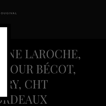
BOUGIVAL
NTACT
MAINE LAROCHE,
ÉJOUR BÉCOT,
ÉRY, CHT
BORDEAUX