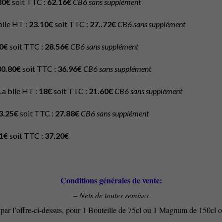
80€
soit TTC :
62.16€
CB6 sans supplément
blle HT :
23.10€
soit TTC :
27..72€
CB6 sans supplément
0€
soit TTC :
28.56€
CB6 sans supplément
30.80€
soit TTC :
36.96€
CB6 sans supplément
La blle HT :
18€
soit TTC :
21.60€
CB6 sans supplément
3.25€
soit TTC :
27.88€
CB6 sans supplément
1€
soit TTC :
37.20€
Conditions générales de vente:
– Nets de toutes remises
fini par l’offre-ci-dessus, pour 1 Bouteille de 75cl ou 1 Magnum de 15