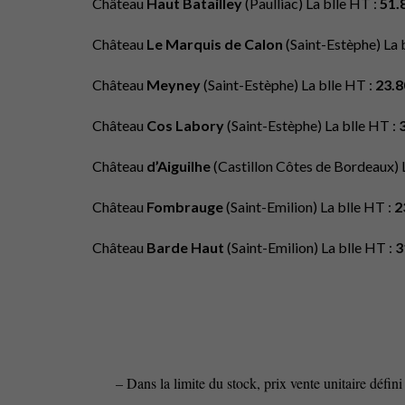
Château
Haut Batailley
(Paulliac) La blle HT :
51.
Château
Le Marquis de Calon
(Saint-Estèphe) La 
Château
Meyney
(Saint-Estèphe) La blle HT :
23.8
Château
Cos Labory
(Saint-Estèphe) La blle HT :
Château
d’Aiguilhe
(Castillon Côtes de Bordeaux) 
Château
Fombrauge
(Saint-Emilion) La blle HT :
2
Château
Barde Haut
(Saint-Emilion) La blle HT :
3
– Dans la limite du stock, prix vente unitaire dé