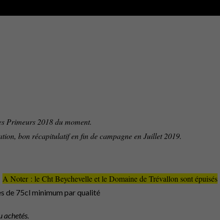
ffres Primeurs 2018 du moment.
tion, bon récapitulatif en fin de campagne en Juillet 2019.
A Noter : le Cht Beychevelle et le Domaine de Trévallon sont épuisés
s de 75cl minimum par qualité
 achetés.