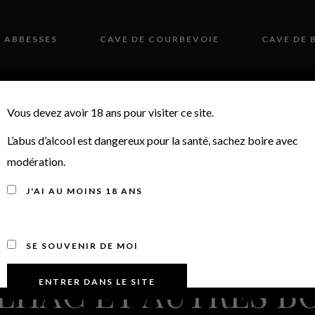
S ABBESSES
CAVE DE COURBEVOIE
CAVE DE 
 HISTOIRE
PRESSE
ACTUALITÉS
CO
Vous devez avoir 18 ans pour visiter ce site.
L’abus d’alcool est dangereux pour la santé, sachez boire avec
 SORTIE N°16 : DO
modération.
ÉMENT, CHT BEAU-S
J'AI AU MOINS 18 ANS
ESCOT SAINT EXUP
SE SOUVENIR DE MOI
LHAC ET AUTRES 