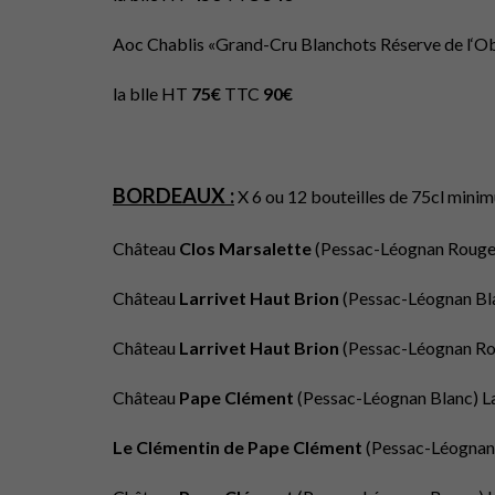
Aoc Chablis «Grand-Cru Blanchots Réserve de l‘O
la blle HT
75€
TTC
90€
BORDEAUX :
X 6 ou 12 bouteilles de 75cl minimu
Château
Clos Marsalette
(Pessac-Léognan Rouge)
Château
Larrivet Haut Brion
(Pessac-Léognan Bla
Château
Larrivet Haut Brion
(Pessac-Léognan Rou
Château
Pape Clément
(Pessac-Léognan Blanc) La
Le Clémentin de
Pape Clément
(Pessac-Léognan 