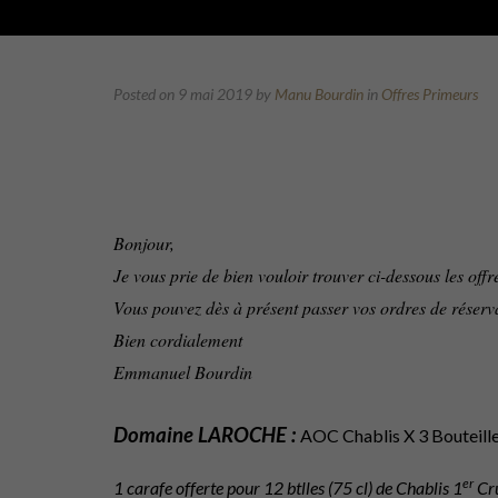
Posted on 9 mai 2019
by
Manu Bourdin
in
Offres Primeurs
Bonjour,
Je vous prie de bien vouloir trouver ci-dessous les o
Vous pouvez dès à présent passer vos ordres de réserva
Bien cordialement
Emmanuel Bourdin
Domaine LAROCHE :
AOC Chablis X 3 Bouteille
er
1 carafe offerte pour 12 btlles (75 cl) de Chablis 1
Cru