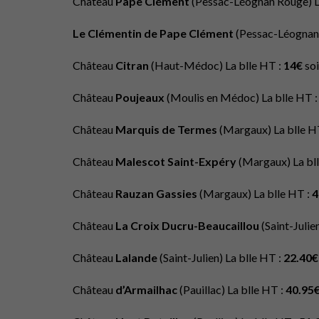
Château
Pape Clément
(Pessac-Léognan Rouge) L
Le Clémentin de
Pape Clément
(Pessac-Léognan 
Château
Citran
(Haut-Médoc) La blle HT :
14€
soi
Château
Poujeaux
(Moulis en Médoc) La blle HT 
Château
Marquis de Termes
(Margaux) La blle H
Château
Malescot Saint-Expéry
(Margaux) La bl
Château
Rauzan Gassies
(Margaux) La blle HT :
4
Château
La Croix Ducru-Beaucaillou
(Saint-Julie
Château
Lalande
(Saint-Julien) La blle HT :
22.40€
Château
d’Armailhac
(Pauillac) La blle HT :
40.95