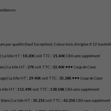
bédience»
m par qualité (Sauf Exception). Caisse bois d’origine X 12 bouteill
 La blle HT :
18.20€
soit TTC :
21.84€
CB6 sans supplément
nc) La blle HT :
27€
soit TTC :
32.40€
♥♥♥
Coup de Cœur
ge) La blle HT :
29.40€
soit TTC :
35.28€
♥♥♥
Coup de Cœur
 blle HT :
115.49€
soit TTC :
138.58€
CB6 sans supplément
Blanc) La blle HT :
35.21€
soit TTC :
42.25€
CB6 sans supplément