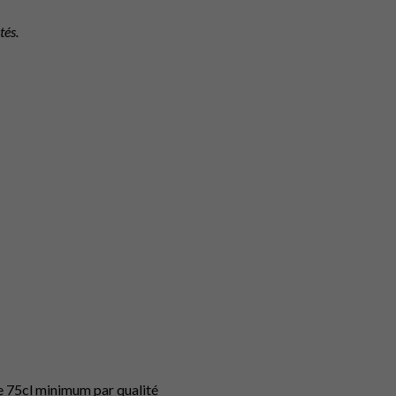
tés.
e 75cl minimum par qualité