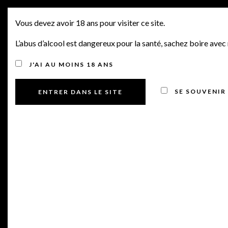
PRIMEURS 2019, CHT
MENU
Vous devez avoir 18 ans pour visiter ce site.
LÉOVILLE LAS CASES,
L’abus d’alcool est dangereux pour la santé, sachez boire ave
CHT HAUT BAILLY, CHT
J'AI AU MOINS 18 ANS
PAVIE MACQUIN, CHT
SE SOUVENIR
LARCIS DUCASSE &
AUTRES BORDEAUX.
Posted on 19 juin 2020
by
Manu Bourdin
in
Offres Primeurs