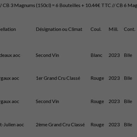
// CB 3 Magnums (150cl) = 6 Bouteilles + 10.44€ TTC // CB 6 Mag
ellation
Désignation ou Climat
Coul.
Mill.
Cont.
deaux aoc
Second Vin
Blanc
2023
Blle
gaux aoc
1er Grand Cru Classé
Rouge
2023
Blle
gaux aoc
Second Vin
Rouge
2023
Blle
t-Julien aoc
2ème Grand Cru Classé
Rouge
2023
Blle