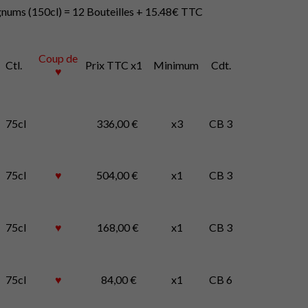
nums (150cl) = 12 Bouteilles + 15.48€ TTC
Coup de
Ctl.
Prix TTC x1
Minimum
Cdt.
♥
75cl
336,00 €
x3
CB 3
75cl
♥
504,00 €
x1
CB 3
75cl
♥
168,00 €
x1
CB 3
75cl
♥
84,00 €
x1
CB 6