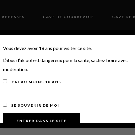
S ABBESSES
CAVE DE COURBEVOIE
CAVE DE 
 HISTOIRE
PRESSE
ACTUALITÉS
CO
Vous devez avoir 18 ans pour visiter ce site.
L’abus d’alcool est dangereux pour la santé, sachez boire avec
23, SORTIE N°24, 
modération.
UR, GRUAUD LAROS
J'AI AU MOINS 18 ANS
BORDEAUX
SE SOUVENIR DE MOI