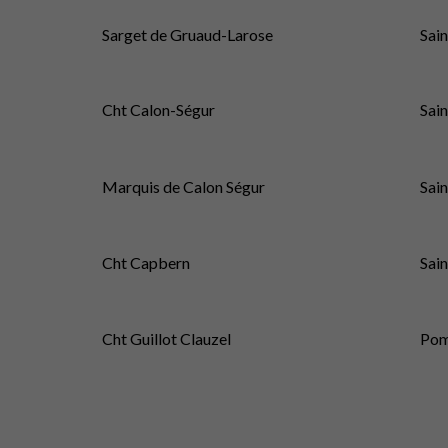
Sarget de Gruaud-Larose
Sain
Cht Calon-Ségur
Sai
Marquis de Calon Ségur
Sai
Cht Capbern
Sai
Cht Guillot Clauzel
Pom