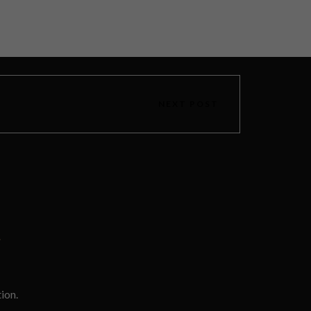
NEXT POST
L
ion.