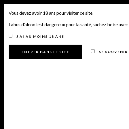
PRIMEURS 2024, SORTIE
MENU
Vous devez avoir 18 ans pour visiter ce site.
N°4, MICHEL TARDIEU,
L’abus d’alcool est dangereux pour la santé, sachez boire ave
VINCENT GIRARDIN,
J'AI AU MOINS 18 ANS
LAFITE ROTHSCHILD &
SE SOUVENIR
AUTRES BORDEAUX
Posted on 30 avril 2025
by
Manu Bourdin
in
Offres Primeurs