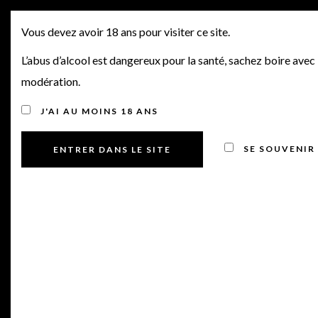
SORTIES PRIMEURS 2021
MENU
Vous devez avoir 18 ans pour visiter ce site.
N°17, MAISON
L’abus d’alcool est dangereux pour la santé, sachez boire avec
modération.
FERRATON, CHT LA
J'AI AU MOINS 18 ANS
FLEUR DE GAY, CHT
PÉDESCLAUX & AUTRES
SE SOUVENIR
BORDEAUX
Posted on 30 mai 2022
by
Manu Bourdin
in
Offres Primeurs