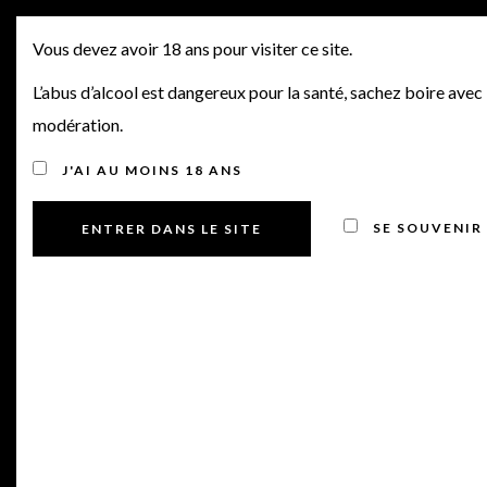
SORTIES PRIMEURS 2021
MENU
Vous devez avoir 18 ans pour visiter ce site.
N°27, CHT MARGAUX,
L’abus d’alcool est dangereux pour la santé, sachez boire avec
modération.
CHT HAUT BAILLY, CHT
J'AI AU MOINS 18 ANS
GRUAUD LAROSE, CHT
ST PIERRE, CHT
SE SOUVENIR
DURFORT VIVENS, CLOS
FOURTET & AUTRES
BORDEAUX
Posted on 14 juin 2022
by
Manu Bourdin
in
Offres Primeurs