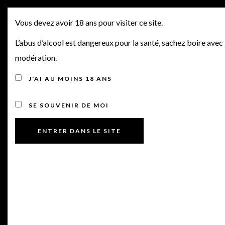
SORTIES PRIMEURS 2021
MENU
Vous devez avoir 18 ans pour visiter ce site.
N°9, DOMAINE VINCENT
L’abus d’alcool est dangereux pour la santé, sachez boire avec
modération.
GIRARDIN, DOMAINE DE
J'AI AU MOINS 18 ANS
LA BUTTE, DOMAINE DE
LA TAILLE AUX LOUPS
SE SOUVENIR DE MOI
Posted on 16 mai 2022
by
Manu Bourdin
in
Offres Primeurs