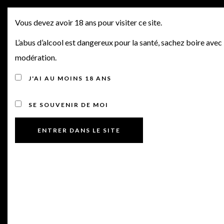
SORTIES PRIMEURS 2022
MENU
Vous devez avoir 18 ans pour visiter ce site.
N°31, LAFITE
L’abus d’alcool est dangereux pour la santé, sachez boire avec
modération.
ROTHSCHILD,
J'AI AU MOINS 18 ANS
MONTROSE, DAME DE
SE SOUVENIR DE MOI
MONTROSE, LE
PRIEURÉ, & SYNTHÈSE
DES DISPONIBILITÉS
Posted on 16 juin 2023
by
Manu Bourdin
in
Offres Primeurs
Bonjour à tous,